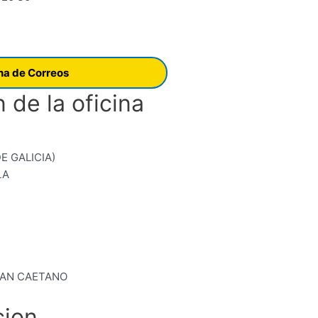
ina de Correos
 de la oficina
E GALICIA)
LA
SAN CAETANO
cion