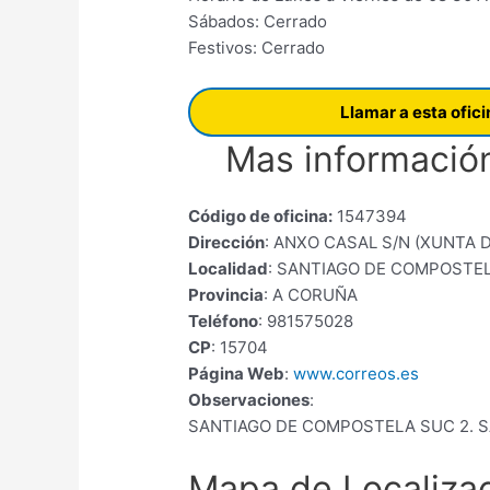
Sábados: Cerrado
Festivos: Cerrado
Llamar a esta ofic
Mas información
Código de oficina:
1547394
Dirección
: ANXO CASAL S/N (XUNTA D
Localidad
: SANTIAGO DE COMPOSTE
Provincia
: A CORUÑA
Teléfono
: 981575028
CP
: 15704
Página Web
:
www.correos.es
Observaciones
:
SANTIAGO DE COMPOSTELA SUC 2. 
Mapa de Localiza