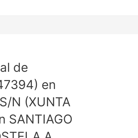
al de
47394) en
S/N (XUNTA
en SANTIAGO
STELA A