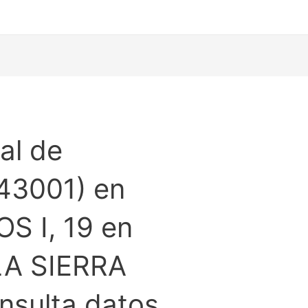
al de
43001) en
S I, 19 en
LA SIERRA
sulta datos