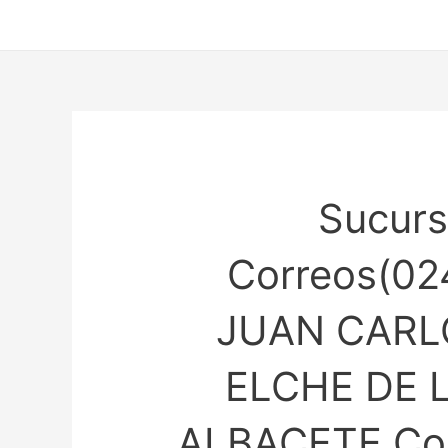
Ir
al
contenido
Sucurs
Correos(02
JUAN CARLO
ELCHE DE 
ALBACETE Con