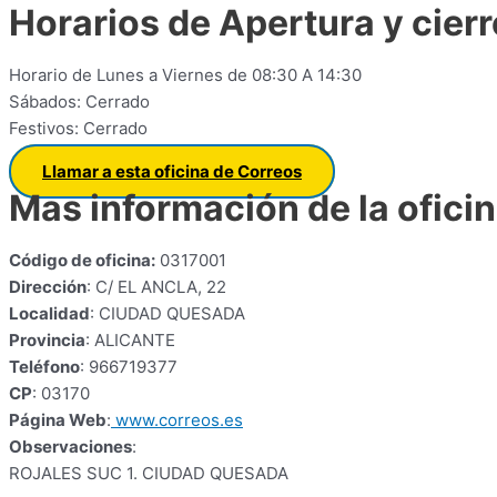
Horarios de Apertura y cierr
Horario de Lunes a Viernes de 08:30 A 14:30
Sábados: Cerrado
Festivos: Cerrado
Llamar a esta oficina de Correos
Mas información de la ofici
Código de oficina:
0317001
Dirección
: C/ EL ANCLA, 22
Localidad
: CIUDAD QUESADA
Provincia
: ALICANTE
Teléfono
: 966719377
CP
: 03170
Página Web
:
www.correos.es
Observaciones
:
ROJALES SUC 1. CIUDAD QUESADA