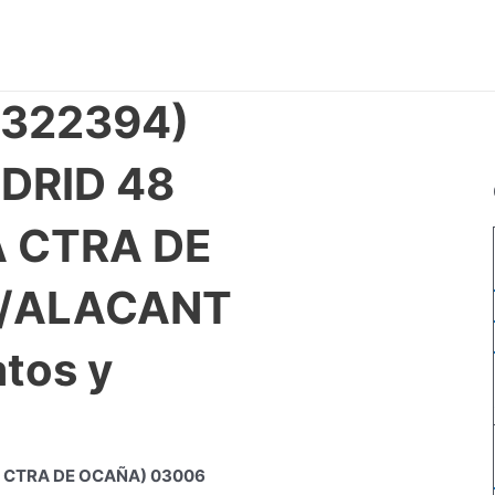
0322394)
DRID 48
A CTRA DE
E/ALACANT
tos y
A CTRA DE OCAÑA) 03006