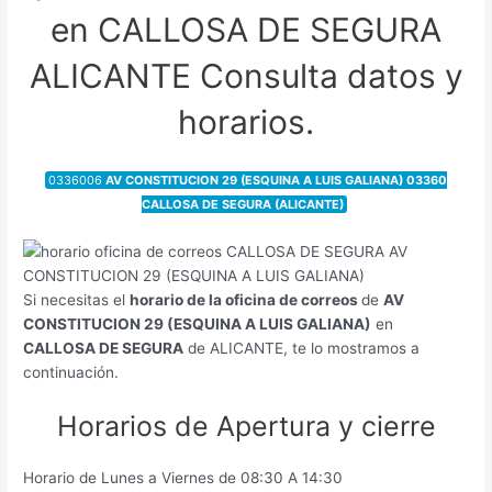
en CALLOSA DE SEGURA
ALICANTE Consulta datos y
horarios.
0336006
AV CONSTITUCION 29 (ESQUINA A LUIS GALIANA) 03360
CALLOSA DE SEGURA (ALICANTE)
Si necesitas el
horario de la oficina de correos
de
AV
CONSTITUCION 29 (ESQUINA A LUIS GALIANA)
en
CALLOSA DE SEGURA
de ALICANTE, te lo mostramos a
continuación.
Horarios de Apertura y cierre
Horario de Lunes a Viernes de 08:30 A 14:30