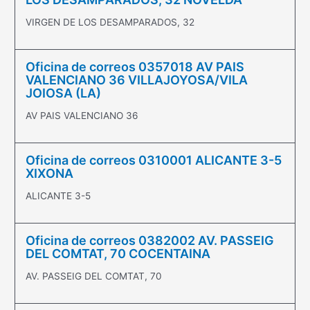
VIRGEN DE LOS DESAMPARADOS, 32
Oficina de correos 0357018 AV PAIS
VALENCIANO 36 VILLAJOYOSA/VILA
JOIOSA (LA)
AV PAIS VALENCIANO 36
Oficina de correos 0310001 ALICANTE 3-5
XIXONA
ALICANTE 3-5
Oficina de correos 0382002 AV. PASSEIG
DEL COMTAT, 70 COCENTAINA
AV. PASSEIG DEL COMTAT, 70