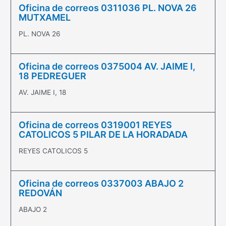
Oficina de correos 0311036 PL. NOVA 26
MUTXAMEL
PL. NOVA 26
Oficina de correos 0375004 AV. JAIME I,
18 PEDREGUER
AV. JAIME I, 18
Oficina de correos 0319001 REYES
CATOLICOS 5 PILAR DE LA HORADADA
REYES CATOLICOS 5
Oficina de correos 0337003 ABAJO 2
REDOVÁN
ABAJO 2