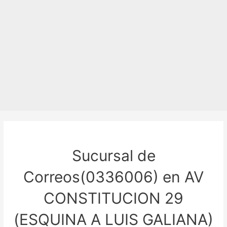
Sucursal de
Correos(0336006) en AV
CONSTITUCION 29
(ESQUINA A LUIS GALIANA)