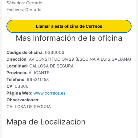
Sábados: Cerrado
Festivos: Cerrado
Llamar a esta oficina de Correos
Mas información de la oficina
Código de oficina:
0336006
Dirección
: AV CONSTITUCION 29 (ESQUINA A LUIS GALIANA)
Localidad
: CALLOSA DE SEGURA
Provincia
: ALICANTE
Teléfono
: 965311258
CP
: 03360
Página Web
:
www.correos.es
Observaciones
:
CALLOSA DE SEGURA
Mapa de Localizacion