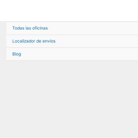
Ir
al
contenido
Todas las oficinas
Localizador de envíos
Blog