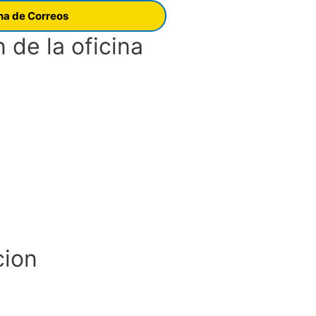
ina de Correos
 de la oficina
cion