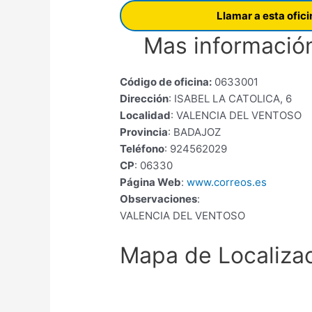
Llamar a esta ofic
Mas información
Código de oficina:
0633001
Dirección
: ISABEL LA CATOLICA, 6
Localidad
: VALENCIA DEL VENTOSO
Provincia
: BADAJOZ
Teléfono
: 924562029
CP
: 06330
Página Web
:
www.correos.es
Observaciones
:
VALENCIA DEL VENTOSO
Mapa de Localiza