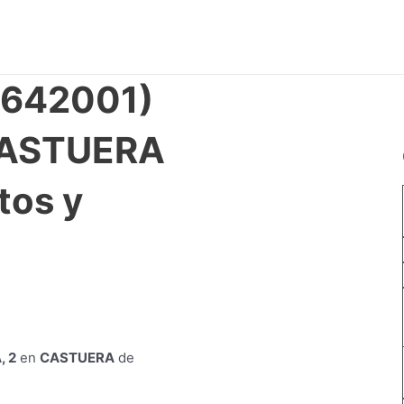
0642001)
 CASTUERA
tos y
, 2
en
CASTUERA
de