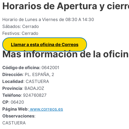
Horarios de Apertura y cierr
Horario de Lunes a Viernes de 08:30 A 14:30
Sábados: Cerrado
Festivos: Cerrado
Llamar a esta oficina de Correos
Mas información de la ofici
Código de oficina:
0642001
Dirección
: PL. ESPAÑA, 2
Localidad
: CASTUERA
Provincia
: BADAJOZ
Teléfono
: 924760827
CP
: 06420
Página Web
:
www.correos.es
Observaciones
:
CASTUERA