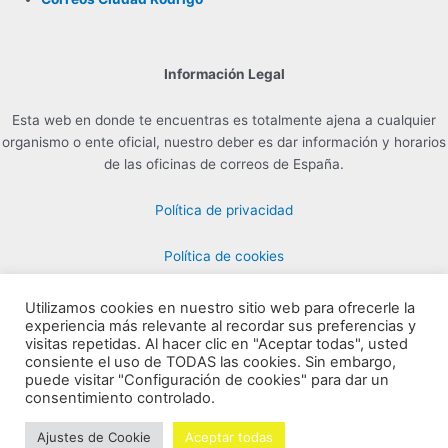
Información Legal
Esta web en donde te encuentras es totalmente ajena a cualquier
organismo o ente oficial, nuestro deber es dar información y horarios
de las oficinas de correos de España.
Política de privacidad
Política de cookies
Utilizamos cookies en nuestro sitio web para ofrecerle la
experiencia más relevante al recordar sus preferencias y
Contacto para Publicidad en info@horarioscorreos.com
visitas repetidas. Al hacer clic en "Aceptar todas", usted
Copyright © 2026 Horarios de las Oficinas de Correos | Creada por
consiente el uso de TODAS las cookies. Sin embargo,
puede visitar "Configuración de cookies" para dar un
horarioscorreos.com
consentimiento controlado.
Mapa de nuestra web
Ajustes de Cookie
Aceptar todas