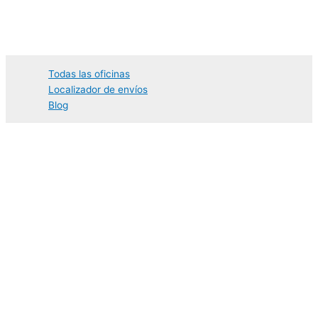
Ir
al
contenido
Todas las oficinas
Localizador de envíos
Blog