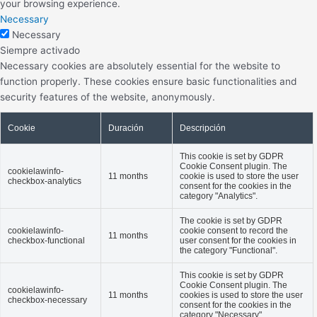
your browsing experience.
Necessary
Necessary
Siempre activado
Necessary cookies are absolutely essential for the website to
function properly. These cookies ensure basic functionalities and
security features of the website, anonymously.
Cookie
Duración
Descripción
This cookie is set by GDPR
Cookie Consent plugin. The
cookielawinfo-
11 months
cookie is used to store the user
checkbox-analytics
consent for the cookies in the
category "Analytics".
The cookie is set by GDPR
cookielawinfo-
cookie consent to record the
11 months
checkbox-functional
user consent for the cookies in
the category "Functional".
This cookie is set by GDPR
Cookie Consent plugin. The
cookielawinfo-
11 months
cookies is used to store the user
checkbox-necessary
consent for the cookies in the
category "Necessary".