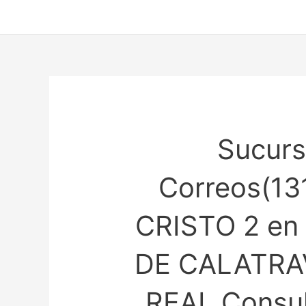
Ir
al
contenido
Sucurs
Correos(13
CRISTO 2 e
DE CALATRA
REAL Consul