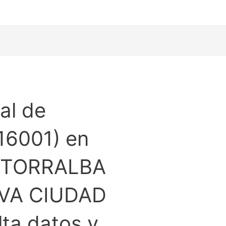
al de
16001) en
n TORRALBA
VA CIUDAD
ta datos y