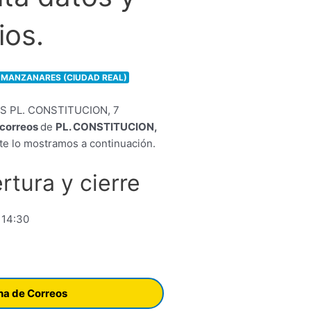
ios.
0 MANZANARES (CIUDAD REAL)
e correos
de
PL. CONSTITUCION,
e lo mostramos a continuación.
rtura y cierre
 14:30
ina de Correos