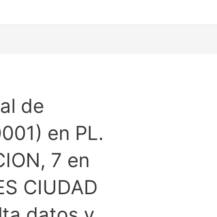
al de
001) en PL.
ION, 7 en
S CIUDAD
ta datos y