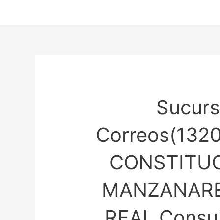
Ir
al
contenido
Sucurs
Correos(1320
CONSTITUC
MANZANARE
REAL Consul