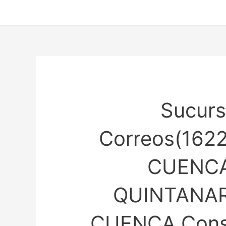
Ir
al
contenido
Sucurs
Correos(1622
CUENCA
QUINTANAR
CUENCA Consu