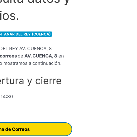
ios.
INTANAR DEL REY (CUENCA)
e correos
de
AV. CUENCA, 8
en
o mostramos a continuación.
rtura y cierre
 14:30
ina de Correos