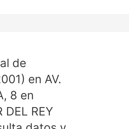
al de
001) en AV.
, 8 en
 DEL REY
lta datos y