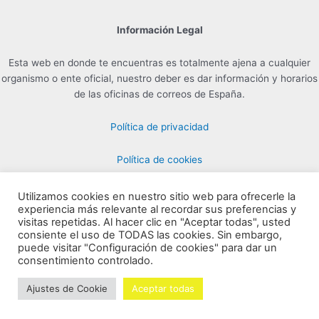
Información Legal
Esta web en donde te encuentras es totalmente ajena a cualquier
organismo o ente oficial, nuestro deber es dar información y horarios
de las oficinas de correos de España.
Política de privacidad
Política de cookies
Utilizamos cookies en nuestro sitio web para ofrecerle la
experiencia más relevante al recordar sus preferencias y
Contacto para Publicidad en info@horarioscorreos.com
visitas repetidas. Al hacer clic en "Aceptar todas", usted
Copyright © 2026 Horarios de las Oficinas de Correos | Creada por
consiente el uso de TODAS las cookies. Sin embargo,
puede visitar "Configuración de cookies" para dar un
horarioscorreos.com
consentimiento controlado.
Mapa de nuestra web
Ajustes de Cookie
Aceptar todas