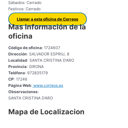
Sábados: Cerrado
Festivos: Cerrado
Llamar a esta oficina de Correos
Mas información de la
oficina
Código de oficina:
1724607
Dirección
: SALVADOR ESPRIU, 8
Localidad
: SANTA CRISTINA D’ARO
Provincia
: GIRONA
Teléfono
: 972835179
CP
: 17246
Página Web
:
www.correos.es
Observaciones
:
SANTA CRISTINA D’ARO
Mapa de Localizacion