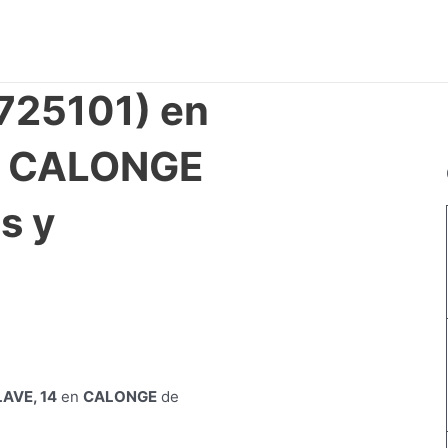
725101) en
n CALONGE
s y
AVE, 14
en
CALONGE
de