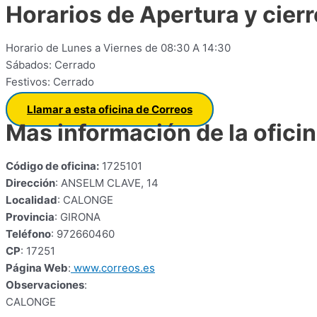
Horarios de Apertura y cierr
Horario de Lunes a Viernes de 08:30 A 14:30
Sábados: Cerrado
Festivos: Cerrado
Llamar a esta oficina de Correos
Mas información de la ofici
Código de oficina:
1725101
Dirección
: ANSELM CLAVE, 14
Localidad
: CALONGE
Provincia
: GIRONA
Teléfono
: 972660460
CP
: 17251
Página Web
:
www.correos.es
Observaciones
:
CALONGE