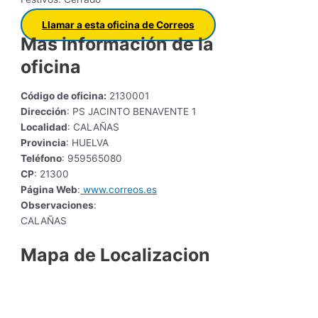
Llamar a esta oficina de Correos
Mas información de la
oficina
Código de oficina:
2130001
Dirección
: PS JACINTO BENAVENTE 1
Localidad
: CALAÑAS
Provincia
: HUELVA
Teléfono
: 959565080
CP
: 21300
Página Web
:
www.correos.es
Observaciones
:
CALAÑAS
Mapa de Localizacion