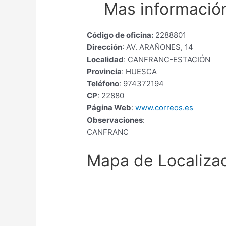
Mas información
Código de oficina:
2288801
Dirección
: AV. ARAÑONES, 14
Localidad
: CANFRANC-ESTACIÓN
Provincia
: HUESCA
Teléfono
: 974372194
CP
: 22880
Página Web
:
www.correos.es
Observaciones
:
CANFRANC
Mapa de Localiza