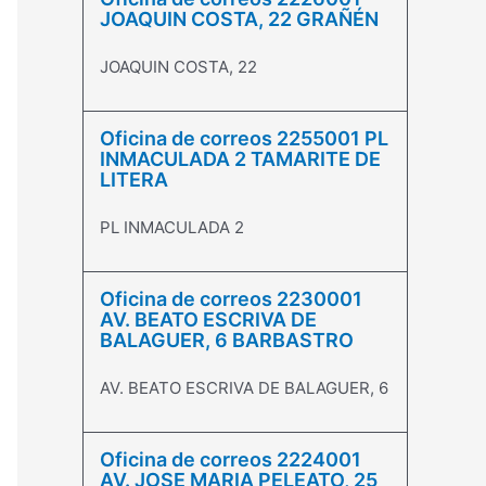
JOAQUIN COSTA, 22 GRAÑÉN
JOAQUIN COSTA, 22
Oficina de correos 2255001 PL
INMACULADA 2 TAMARITE DE
LITERA
PL INMACULADA 2
Oficina de correos 2230001
AV. BEATO ESCRIVA DE
BALAGUER, 6 BARBASTRO
AV. BEATO ESCRIVA DE BALAGUER, 6
Oficina de correos 2224001
AV. JOSE MARIA PELEATO, 25