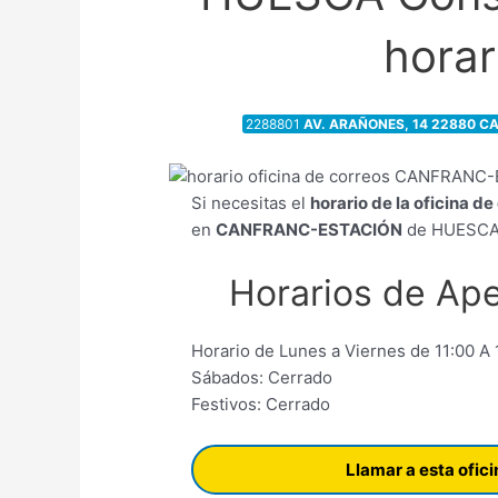
horar
2288801
AV. ARAÑONES, 14 22880 
Si necesitas el
horario de la oficina d
en
CANFRANC-ESTACIÓN
de HUESCA, 
Horarios de Ape
Horario de Lunes a Viernes de 11:00 A 
Sábados: Cerrado
Festivos: Cerrado
Llamar a esta ofic