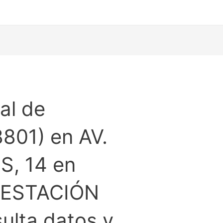
al de
801) en AV.
, 14 en
ESTACIÓN
lta datos y