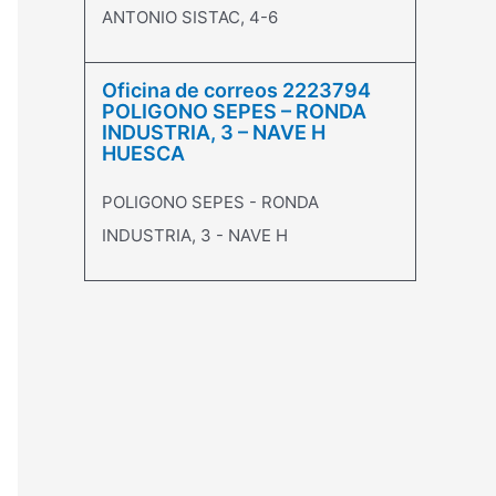
ANTONIO SISTAC, 4-6
Oficina de correos 2223794
POLIGONO SEPES – RONDA
INDUSTRIA, 3 – NAVE H
HUESCA
POLIGONO SEPES - RONDA
INDUSTRIA, 3 - NAVE H