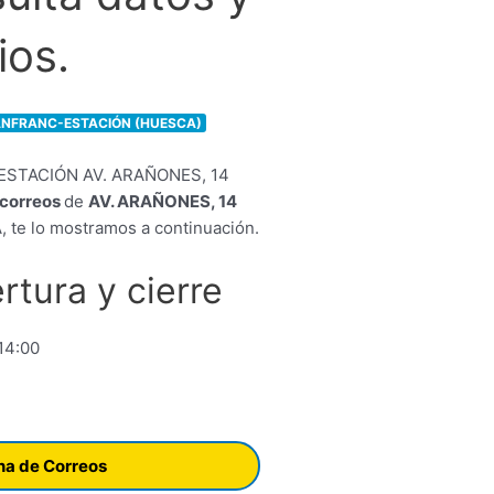
ios.
CANFRANC-ESTACIÓN (HUESCA)
e correos
de
AV. ARAÑONES, 14
te lo mostramos a continuación.
rtura y cierre
14:00
ina de Correos