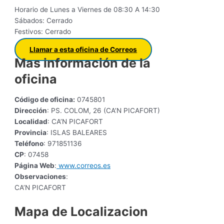
Horario de Lunes a Viernes de 08:30 A 14:30
Sábados: Cerrado
Festivos: Cerrado
Llamar a esta oficina de Correos
Mas información de la
oficina
Código de oficina:
0745801
Dirección
: PS. COLOM, 26 (CA’N PICAFORT)
Localidad
: CA’N PICAFORT
Provincia
: ISLAS BALEARES
Teléfono
: 971851136
CP
: 07458
Página Web
:
www.correos.es
Observaciones
:
CA’N PICAFORT
Mapa de Localizacion