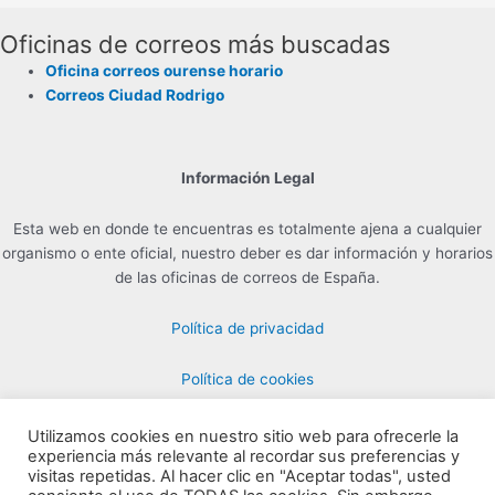
Oficinas de correos más buscadas
Oficina correos ourense horario
Correos Ciudad Rodrigo
Información Legal
Esta web en donde te encuentras es totalmente ajena a cualquier
organismo o ente oficial, nuestro deber es dar información y horarios
de las oficinas de correos de España.
Política de privacidad
Política de cookies
Utilizamos cookies en nuestro sitio web para ofrecerle la
experiencia más relevante al recordar sus preferencias y
Contacto para Publicidad en info@horarioscorreos.com
visitas repetidas. Al hacer clic en "Aceptar todas", usted
Copyright © 2026 Horarios de las Oficinas de Correos | Creada por