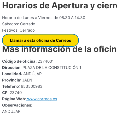
Horarios de Apertura y cierr
Horario de Lunes a Viernes de 08:30 A 14:30
Sábados: Cerrado
Festivos: Cerrado
Llamar a esta oficina de Correos
Mas información de la ofici
Código de oficina:
2374001
Dirección
: PLAZA DE LA CONSTITUCIÓN 1
Localidad
: ANDÚJAR
Provincia
: JAEN
Teléfono
: 953500983
CP
: 23740
Página Web
:
www.correos.es
Observaciones
:
ANDUJAR