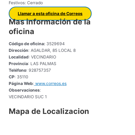
Festivos: Cerrado
Llamar a esta oficina de Correos
Mas información de la
oficina
Código de oficina:
3529694
Dirección
: AGALDAR, 85 LOCAL 8
Localidad
: VECINDARIO
Provincia
: LAS PALMAS
Teléfono
: 928757357
CP
: 35110
Página Web
:
www.correos.es
Observaciones
:
VECINDARIO SUC 1
Mapa de Localizacion