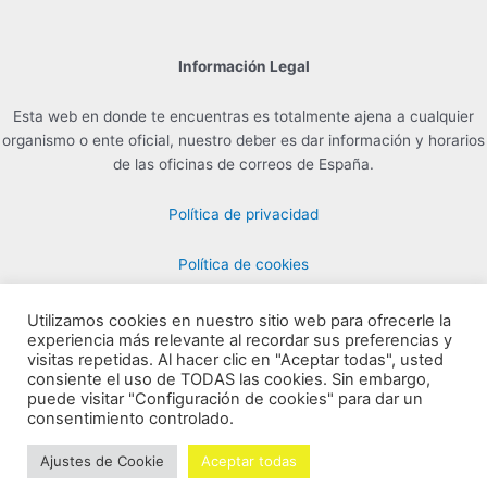
Información Legal
Esta web en donde te encuentras es totalmente ajena a cualquier
organismo o ente oficial, nuestro deber es dar información y horarios
de las oficinas de correos de España.
Política de privacidad
Política de cookies
Utilizamos cookies en nuestro sitio web para ofrecerle la
experiencia más relevante al recordar sus preferencias y
Contacto para Publicidad en info@horarioscorreos.com
visitas repetidas. Al hacer clic en "Aceptar todas", usted
Copyright © 2026 Horarios de las Oficinas de Correos | Creada por
consiente el uso de TODAS las cookies. Sin embargo,
puede visitar "Configuración de cookies" para dar un
horarioscorreos.com
consentimiento controlado.
Mapa de nuestra web
Ajustes de Cookie
Aceptar todas