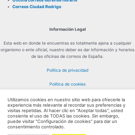
Oficina correos ourense horario
Correos Ciudad Rodrigo
Información Legal
Esta web en donde te encuentras es totalmente ajena a cualquier
organismo o ente oficial, nuestro deber es dar información y horarios
de las oficinas de correos de España.
Política de privacidad
Política de cookies
Utilizamos cookies en nuestro sitio web para ofrecerle la
experiencia más relevante al recordar sus preferencias y
Contacto para Publicidad en info@horarioscorreos.com
visitas repetidas. Al hacer clic en "Aceptar todas", usted
Copyright © 2026 Horarios de las Oficinas de Correos | Creada por
consiente el uso de TODAS las cookies. Sin embargo,
puede visitar "Configuración de cookies" para dar un
horarioscorreos.com
consentimiento controlado.
Mapa de nuestra web