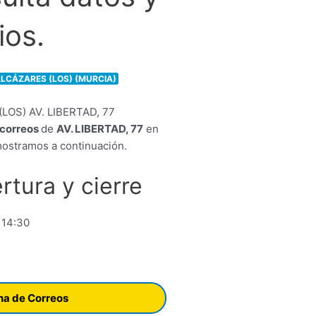
ios.
 ALCÁZARES (LOS) (MURCIA)
e correos
de
AV. LIBERTAD, 77
en
ostramos a continuación.
rtura y cierre
 14:30
ina de Correos