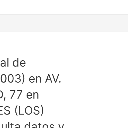
al de
003) en AV.
, 77 en
S (LOS)
lta datos y