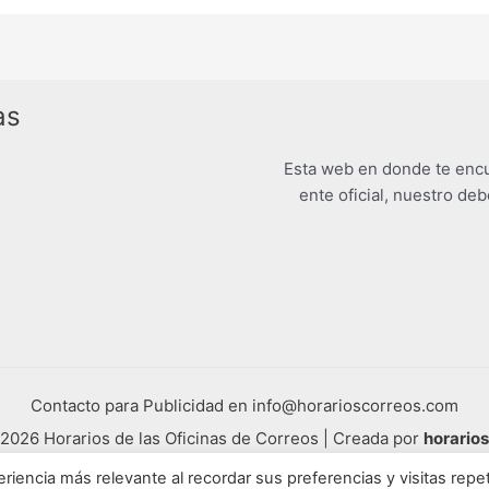
as
Esta web en donde te encu
ente oficial, nuestro deb
Contacto para Publicidad en info@horarioscorreos.com
2026 Horarios de las Oficinas de Correos | Creada por
horario
Mapa de nuestra web
riencia más relevante al recordar sus preferencias y visitas repet