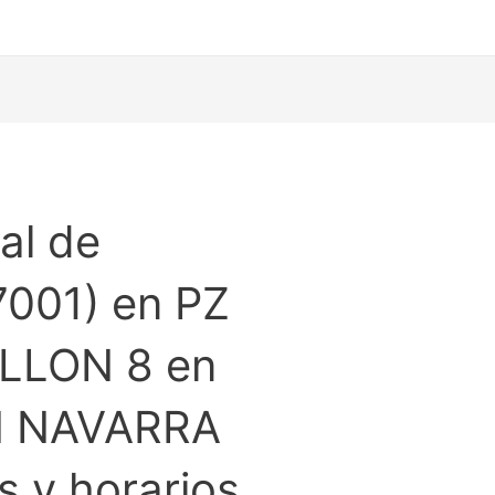
al de
7001) en PZ
LLON 8 en
N NAVARRA
 y horarios.