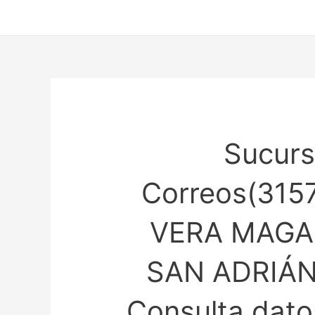
Ir
al
contenido
Sucurs
Correos(315
VERA MAGA
SAN ADRIÁ
Consulta datos