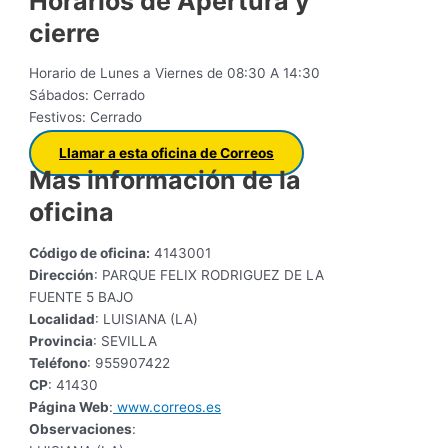
Horarios de Apertura y
cierre
Horario de Lunes a Viernes de 08:30 A 14:30
Sábados: Cerrado
Festivos: Cerrado
Llamar a esta oficina de Correos
Mas información de la
oficina
Código de oficina:
4143001
Dirección
: PARQUE FELIX RODRIGUEZ DE LA
FUENTE 5 BAJO
Localidad
: LUISIANA (LA)
Provincia
: SEVILLA
Teléfono
: 955907422
CP
: 41430
Página Web
:
www.correos.es
Observaciones
: