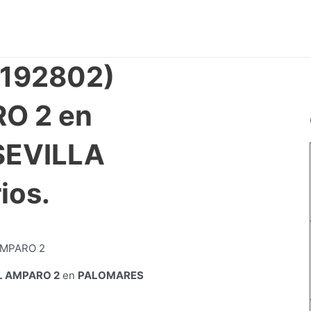
4192802)
O 2 en
SEVILLA
ios.
L AMPARO 2
en
PALOMARES