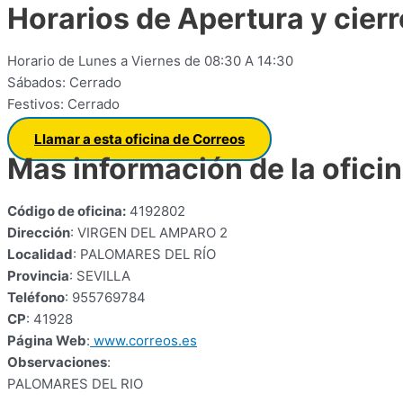
Horarios de Apertura y cierr
Horario de Lunes a Viernes de 08:30 A 14:30
Sábados: Cerrado
Festivos: Cerrado
Llamar a esta oficina de Correos
Mas información de la ofici
Código de oficina:
4192802
Dirección
: VIRGEN DEL AMPARO 2
Localidad
: PALOMARES DEL RÍO
Provincia
: SEVILLA
Teléfono
: 955769784
CP
: 41928
Página Web
:
www.correos.es
Observaciones
:
PALOMARES DEL RIO