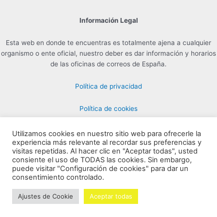
Información Legal
Esta web en donde te encuentras es totalmente ajena a cualquier
organismo o ente oficial, nuestro deber es dar información y horarios
de las oficinas de correos de España.
Política de privacidad
Política de cookies
Utilizamos cookies en nuestro sitio web para ofrecerle la
experiencia más relevante al recordar sus preferencias y
Contacto para Publicidad en info@horarioscorreos.com
visitas repetidas. Al hacer clic en "Aceptar todas", usted
Copyright © 2026 Horarios de las Oficinas de Correos | Creada por
consiente el uso de TODAS las cookies. Sin embargo,
puede visitar "Configuración de cookies" para dar un
horarioscorreos.com
consentimiento controlado.
Mapa de nuestra web
Ajustes de Cookie
Aceptar todas