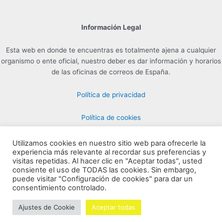
Información Legal
Esta web en donde te encuentras es totalmente ajena a cualquier
organismo o ente oficial, nuestro deber es dar información y horarios
de las oficinas de correos de España.
Política de privacidad
Política de cookies
Utilizamos cookies en nuestro sitio web para ofrecerle la
experiencia más relevante al recordar sus preferencias y
Contacto para Publicidad en info@horarioscorreos.com
visitas repetidas. Al hacer clic en "Aceptar todas", usted
Copyright © 2026 Horarios de las Oficinas de Correos | Creada por
consiente el uso de TODAS las cookies. Sin embargo,
puede visitar "Configuración de cookies" para dar un
horarioscorreos.com
consentimiento controlado.
Mapa de nuestra web
Ajustes de Cookie
Aceptar todas