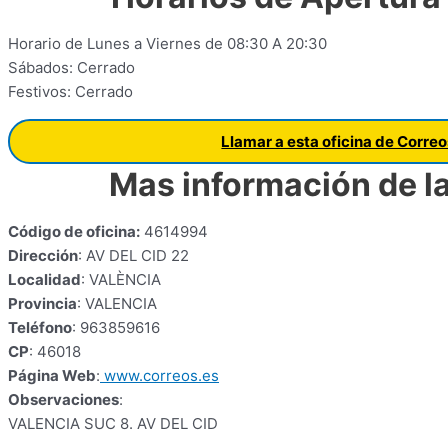
Horario de Lunes a Viernes de 08:30 A 20:30
Sábados: Cerrado
Festivos: Cerrado
Llamar a esta oficina de Corre
Mas información de la
Código de oficina:
4614994
Dirección
: AV DEL CID 22
Localidad
: VALÈNCIA
Provincia
: VALENCIA
Teléfono
: 963859616
CP
: 46018
Página Web
:
www.correos.es
Observaciones
:
VALENCIA SUC 8. AV DEL CID