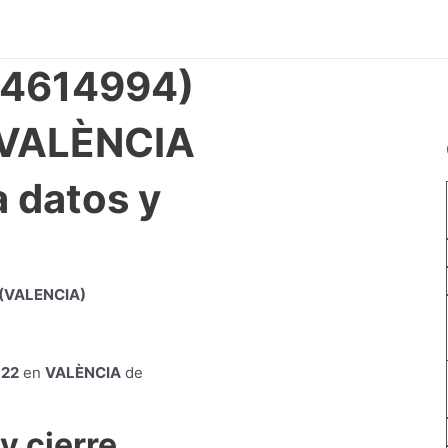
(4614994)
 VALÈNCIA
 datos y
 (VALENCIA)
 22
en
VALÈNCIA
de
y cierre