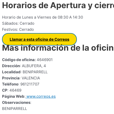
Horarios de Apertura y cierr
Horario de Lunes a Viernes de 08:30 A 14:30
Sábados: Cerrado
Festivos: Cerrado
Llamar a esta oficina de Correos
Mas información de la ofici
Código de oficina:
4646901
Dirección
: ALBUFERA, 4
Localidad
: BENIPARRELL
Provincia
: VALENCIA
Teléfono
: 961211707
CP
: 46469
Página Web
:
www.correos.es
Observaciones
:
BENIPARRELL