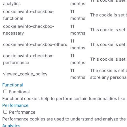
This cookie is set
analytics
months
cookielawinfo-checkbox-
11
The cookie is set 
functional
months
cookielawinfo-checkbox-
11
This cookie is set
necessary
months
11
cookielawinfo-checkbox-others
This cookie is set
months
cookielawinfo-checkbox-
11
This cookie is set
performance
months
11
The cookie is set 
viewed_cookie_policy
months
store any personal
Functional
Functional
Functional cookies help to perform certain functionalities like
Performance
Performance
Performance cookies are used to understand and analyze the ke
Analytics