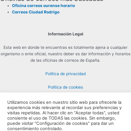
Oficina correos ourense horario
Correos Ciudad Rodrigo
Información Legal
Esta web en donde te encuentras es totalmente ajena a cualquier
organismo o ente oficial, nuestro deber es dar información y horarios
de las oficinas de correos de España.
Política de privacidad
Política de cookies
Utilizamos cookies en nuestro sitio web para ofrecerle la
experiencia más relevante al recordar sus preferencias y
Contacto para Publicidad en info@horarioscorreos.com
visitas repetidas. Al hacer clic en "Aceptar todas", usted
Copyright © 2026 Horarios de las Oficinas de Correos | Creada por
consiente el uso de TODAS las cookies. Sin embargo,
puede visitar "Configuración de cookies" para dar un
horarioscorreos.com
consentimiento controlado.