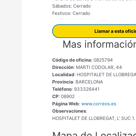
Sábados: Cerrado
Festivos: Cerrado
Llamar a esta ofic
Mas información
Código de oficina:
0825794
Dirección
: MARTI CODOLAR, 44
Localidad
: HOSPITALET DE LLOBREGAT
Provincia
: BARCELONA
Teléfono
: 933326441
CP
: 08902
Página Web
:
www.correos.es
Observaciones
:
HOSPITALET DE LLOBREGAT, L’ SUC 1
Mapa de Localiza