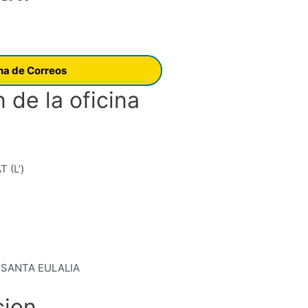
ina de Correos
 de la oficina
 (L’)
. SANTA EULALIA
cion