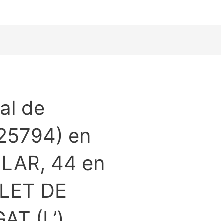
al de
25794) en
LAR, 44 en
LET DE
AT (L’)