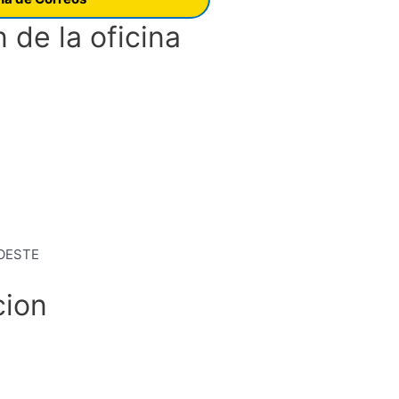
 de la oficina
OESTE
cion