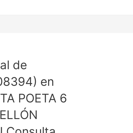
al de
08394) en
TA POETA 6
TELLÓN
 Consulta