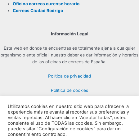
Oficina correos ourense horario
Correos Ciudad Rodrigo
Información Legal
Esta web en donde te encuentras es totalmente ajena a cualquier
organismo o ente oficial, nuestro deber es dar información y horarios
de las oficinas de correos de España.
Política de privacidad
Política de cookies
Utilizamos cookies en nuestro sitio web para ofrecerle la
experiencia más relevante al recordar sus preferencias y
Contacto para Publicidad en info@horarioscorreos.com
visitas repetidas. Al hacer clic en "Aceptar todas", usted
Copyright © 2026 Horarios de las Oficinas de Correos | Creada por
consiente el uso de TODAS las cookies. Sin embargo,
puede visitar "Configuración de cookies" para dar un
horarioscorreos.com
consentimiento controlado.
Mapa de nuestra web