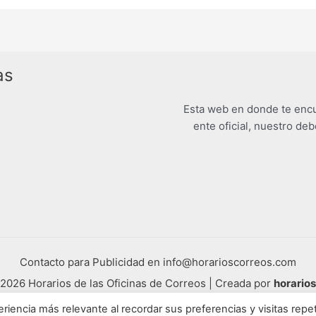
as
Esta web en donde te encu
ente oficial, nuestro deb
Contacto para Publicidad en info@horarioscorreos.com
2026 Horarios de las Oficinas de Correos | Creada por
horario
Mapa de nuestra web
riencia más relevante al recordar sus preferencias y visitas repet