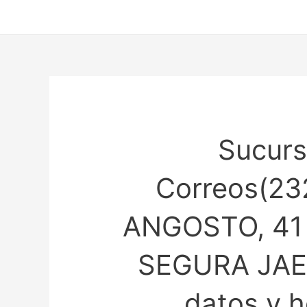
Ir
al
contenido
Sucurs
Correos(23
ANGOSTO, 41
SEGURA JAE
datos y h