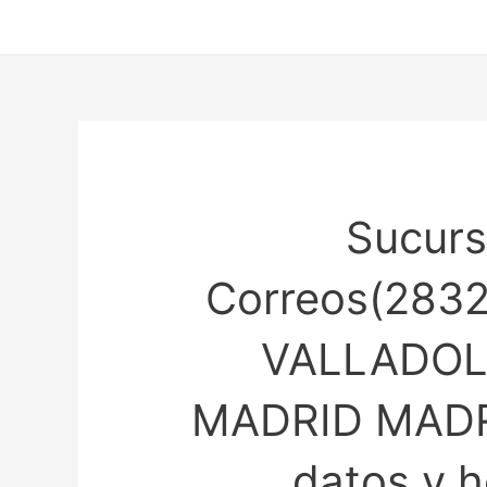
Ir
al
contenido
Sucurs
Correos(2832
VALLADOLI
MADRID MADR
datos y h