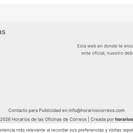
as
Esta web en donde te encu
ente oficial, nuestro deb
Contacto para Publicidad en info@horarioscorreos.com
2026 Horarios de las Oficinas de Correos | Creada por
horario
Mapa de nuestra web
riencia más relevante al recordar sus preferencias y visitas repet