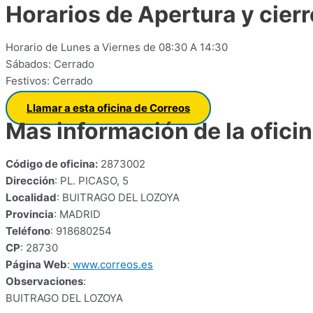
Horarios de Apertura y cierr
Horario de Lunes a Viernes de 08:30 A 14:30
Sábados: Cerrado
Festivos: Cerrado
Llamar a esta oficina de Correos
Mas información de la ofici
Código de oficina:
2873002
Dirección
: PL. PICASO, 5
Localidad
: BUITRAGO DEL LOZOYA
Provincia
: MADRID
Teléfono
: 918680254
CP
: 28730
Página Web
:
www.correos.es
Observaciones
:
BUITRAGO DEL LOZOYA