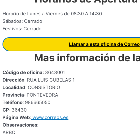
Horario de Lunes a Viernes de 08:30 A 14:30
Sábados: Cerrado
Festivos: Cerrado
Llamar a esta oficina de Corre
Mas información de la
Código de oficina:
3643001
Dirección
: RUA LUIS CUBELAS 1
Localidad
: CONSISTORIO
Provincia
: PONTEVEDRA
Teléfono
: 986665050
CP
: 36430
Página Web
:
www.correos.es
Observaciones
:
ARBO