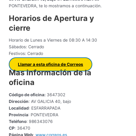
PONTEVEDRA, te lo mostramos a continuación.
Horarios de Apertura y
cierre
Horario de Lunes a Viernes de 08:30 A 14:30
Sábados: Cerrado
Festivos: Cerrado
Llamar a esta oficina de Correos
Mas información de la
oficina
Código de oficina:
3647302
Dirección
: AV GALICIA 40, bajo
Localidad
: ESFARRAPADA
Provincia
: PONTEVEDRA
Teléfono
: 986343076
CP
: 36470
Página Web
:
www.correos.es