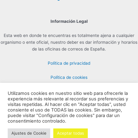
Información Legal
Esta web en donde te encuentras es totalmente ajena a cualquier
organismo o ente oficial, nuestro deber es dar información y horarios
de las oficinas de correos de España.
Política de privacidad
Política de cookies
Utilizamos cookies en nuestro sitio web para ofrecerle la
experiencia más relevante al recordar sus preferencias y
Contacto para Publicidad en info@horarioscorreos.com
visitas repetidas. Al hacer clic en "Aceptar todas", usted
Copyright © 2026 Horarios de las Oficinas de Correos | Creada por
consiente el uso de TODAS las cookies. Sin embargo,
puede visitar "Configuración de cookies" para dar un
horarioscorreos.com
consentimiento controlado.
Mapa de nuestra web
Ajustes de Cookie
Aceptar todas