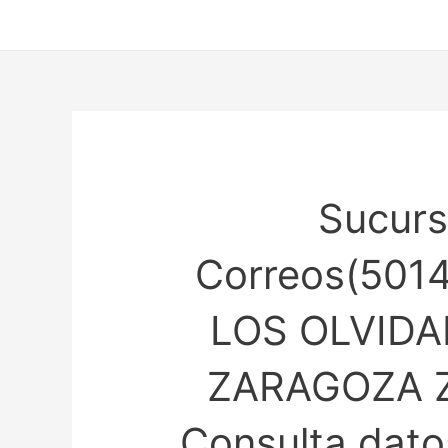
Ir
al
contenido
Sucurs
Correos(501
LOS OLVIDA
ZARAGOZA 
Consulta datos