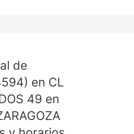
al de
4594) en CL
DOS 49 en
ZARAGOZA
 y horarios.