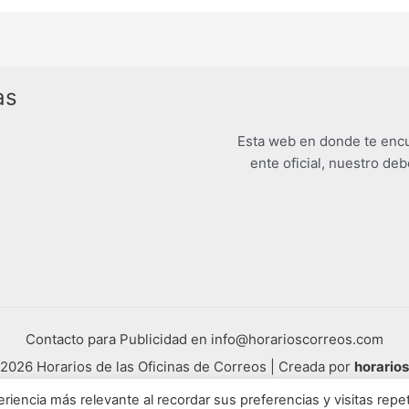
as
Esta web en donde te encu
ente oficial, nuestro deb
Contacto para Publicidad en info@horarioscorreos.com
2026 Horarios de las Oficinas de Correos | Creada por
horario
Mapa de nuestra web
riencia más relevante al recordar sus preferencias y visitas repet