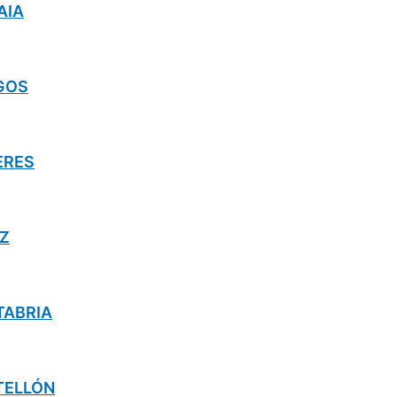
KAIA
RGOS
CERES
IZ
NTABRIA
STELLÓN