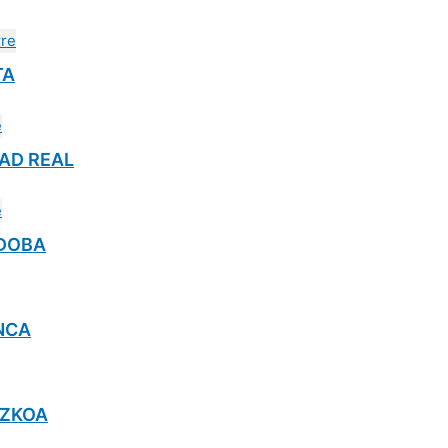
TA
UDAD REAL
ORDOBA
ENCA
PUZKOA