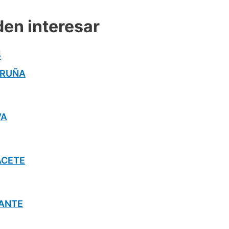
den interesar
CORUÑA
VA
BACETE
ICANTE