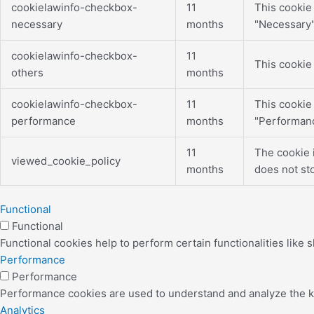
cookielawinfo-checkbox-
11
This cookie
necessary
months
"Necessary"
cookielawinfo-checkbox-
11
This cookie
others
months
cookielawinfo-checkbox-
11
This cookie
performance
months
"Performanc
11
The cookie 
viewed_cookie_policy
months
does not st
Functional
Functional
Functional cookies help to perform certain functionalities like 
Performance
Performance
Performance cookies are used to understand and analyze the key
Analytics