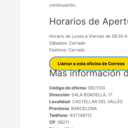
continuación.
Horarios de Apertu
Horario de Lunes a Viernes de 08:30 A
Sábados: Cerrado
Festivos: Cerrado
Llamar a esta oficina de Correos
Mas información d
Código de oficina:
0821103
Dirección
: SALA BOADELLA, 17
Localidad
: CASTELLAR DEL VALLÈS
Provincia
: BARCELONA
Teléfono
: 937148112
CP
: 08211