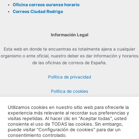
Oficina correos ourense horario
Correos Ciudad Rodrigo
Información Legal
Esta web en donde te encuentras es totalmente ajena a cualquier
organismo o ente oficial, nuestro deber es dar información y horarios
de las oficinas de correos de España.
Política de privacidad
Política de cookies
Utilizamos cookies en nuestro sitio web para ofrecerle la
experiencia más relevante al recordar sus preferencias y
Contacto para Publicidad en info@horarioscorreos.com
visitas repetidas. Al hacer clic en "Aceptar todas", usted
Copyright © 2026 Horarios de las Oficinas de Correos | Creada por
consiente el uso de TODAS las cookies. Sin embargo,
puede visitar "Configuración de cookies" para dar un
horarioscorreos.com
consentimiento controlado.