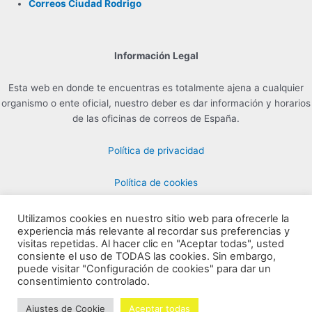
Correos Ciudad Rodrigo
Información Legal
Esta web en donde te encuentras es totalmente ajena a cualquier
organismo o ente oficial, nuestro deber es dar información y horarios
de las oficinas de correos de España.
Política de privacidad
Política de cookies
Utilizamos cookies en nuestro sitio web para ofrecerle la
experiencia más relevante al recordar sus preferencias y
Contacto para Publicidad en info@horarioscorreos.com
visitas repetidas. Al hacer clic en "Aceptar todas", usted
Copyright © 2026 Horarios de las Oficinas de Correos | Creada por
consiente el uso de TODAS las cookies. Sin embargo,
puede visitar "Configuración de cookies" para dar un
horarioscorreos.com
consentimiento controlado.
Mapa de nuestra web
Ajustes de Cookie
Aceptar todas