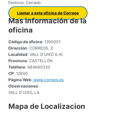
Festivos: Cerrado
Llamar a esta oficina de Correos
Mas información de la
oficina
Código de oficina:
1260001
Dirección
: CORREOS, 3
Localidad
: VALL D’UIXÓ (LA)
Provincia
: CASTELLÓN
Teléfono
: 964660230
CP
: 12600
Página Web
:
www.correos.es
Observaciones
:
VALL D’UIXO, LA
Mapa de Localizacion