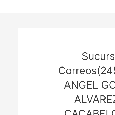
Ir
al
contenido
Sucurs
Correos(24
ANGEL G
ALVAREZ
CACABEL