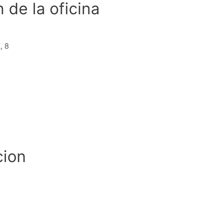
 de la oficina
, 8
cion