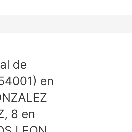
al de
54001) en
ONZALEZ
, 8 en
OS LEON