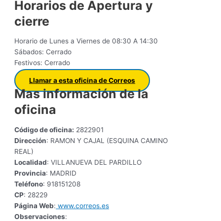
Horarios de Apertura y
cierre
Horario de Lunes a Viernes de 08:30 A 14:30
Sábados: Cerrado
Festivos: Cerrado
Llamar a esta oficina de Correos
Mas información de la
oficina
Código de oficina:
2822901
Dirección
: RAMON Y CAJAL (ESQUINA CAMINO
REAL)
Localidad
: VILLANUEVA DEL PARDILLO
Provincia
: MADRID
Teléfono
: 918151208
CP
: 28229
Página Web
:
www.correos.es
Observaciones
: